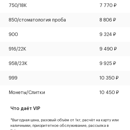
750/18К
7 770
₽
850/стоматология проба
8 806
₽
900
9 324
₽
916/22К
9 490
₽
958/23К
9 925
₽
999
10 350
₽
Монеты
/
Слитки
10 450
₽
Что даёт VIP
*Выгодная цена, разовый объём от 1кг, расчёт на карту или
наличными, приоритетное обслуживание, рассылка в