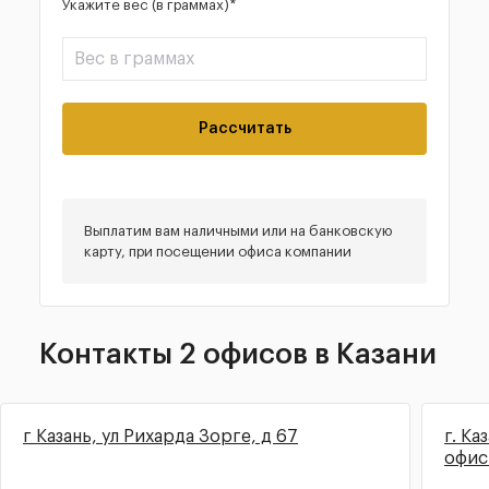
Укажите вес (в граммах)*
Рассчитать
Выплатим вам наличными или на банковскую
карту, при посещении офиса компании
Контакты 2 офисов в Казани
г Казань, ул Рихарда Зорге, д 67
г. Ка
офис