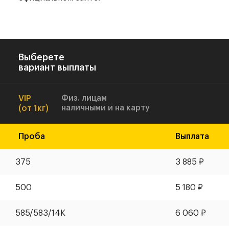
Выберете
вариант выплаты
Физ. лицам
VIP
наличными и на карту
(от 1кг)
Проба
Выплата
375
3 885
₽
500
5 180
₽
585
/
583
/14К
6 060
₽