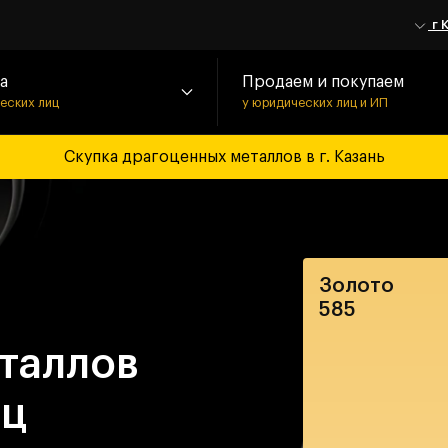
г 
а
Продаем и покупаем
ческих лиц
у юридических лиц и ИП
Скупка драгоценных металлов в г. Казань
Золото
585
таллов
иц