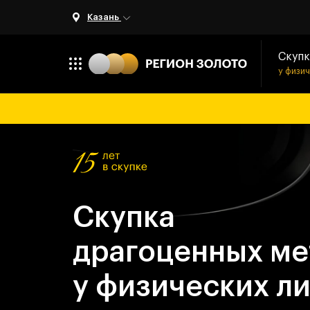
Казань
Скупк
у физи
Скупка
драгоценных ме
у физических л