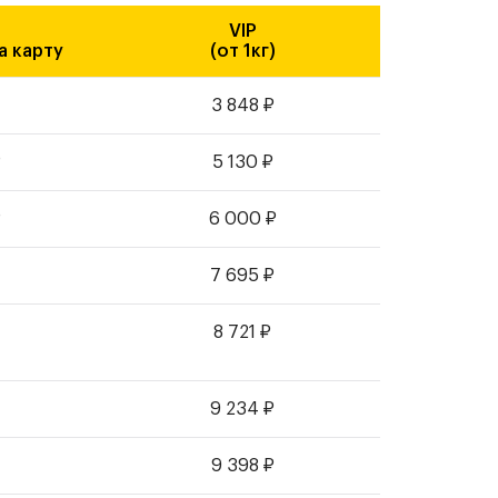
VIP
а карту
(от 1кг)
3 848
₽
₽
5 130
₽
₽
6 000
₽
₽
7 695
₽
8 721
₽
9 234
₽
9 398
₽