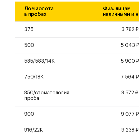
Лом золота
Физ. лицам
в пробах
наличными и н
375
3 782
₽
500
5 043
585
/
583
/14К
5 900
750/18К
7 564
850/стоматология
8 572
₽
проба
900
9 077
₽
916/22К
9 238
₽