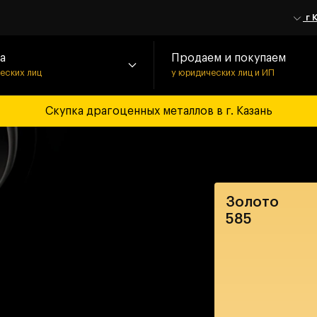
г 
а
Продаем и покупаем
ческих лиц
у юридических лиц и ИП
Скупка драгоценных металлов в г. Казань
Золото
585