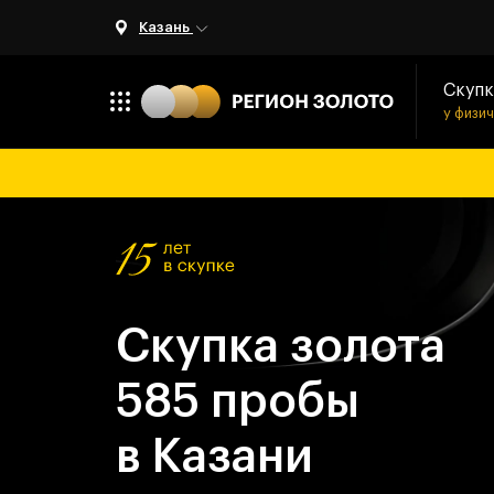
Казань
Скупк
у физи
Скупка золота
585 пробы
в Казани