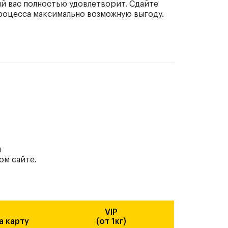
ый вас полностью удовлетворит. Сдайте
процесса максимально возможную выгоду.
ы
ом сайте.
VIP
а карту
(от 1кг)