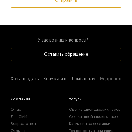
Отправить
У вас возникли вопросы?
Оставить обращение
Хочу продать
Хочу купить
Ломбардам
Недропользова
Компания
Услуги
О нас
Оценка швейцарских часов
Для СМИ
Скупка швейцарских часов
Вопрос-ответ
Калькулятор доставки
Отзывы
Транспортные компании